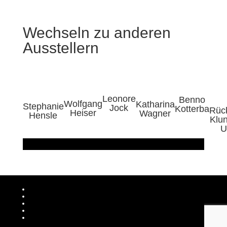
Wechseln zu anderen
Ausstellern
Leonore
Benno
Wolfgang
Katharina
Stephanie
Jock
Kotterba
Rüc
Heiser
Wagner
Hensle
Klun
U
nach oben >>
Kontakt
Impressum
Datenschutz
Cookies Richtlinien (EU)
Anfahrt